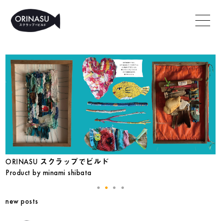
ORINASU スクラップでビルド
Product by minami shibata
P
new posts